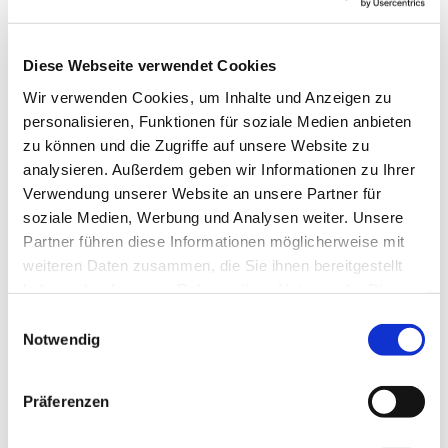
Kirche Platz.
Blickfang der Kirche ist sicherlich das große
Diese Webseite verwendet Cookies
Chorfenster, das nach Entwürfen der Bildhauerin
Elisabeth Altenrichter-Dicke ausgeführt wurde.
Wir verwenden Cookies, um Inhalte und Anzeigen zu
personalisieren, Funktionen für soziale Medien anbieten
Erwähnung finden sollte noch das schlichte Altarkreuz,
zu können und die Zugriffe auf unsere Website zu
auf dem auf einer Seite das Vaterunser, auf der
analysieren. Außerdem geben wir Informationen zu Ihrer
anderen Seite die Worte aus Joh 14,6 zu lesen sind: Ich
Verwendung unserer Website an unsere Partner für
bin der Weg, die Wahrheit und das Leben; niemand
soziale Medien, Werbung und Analysen weiter. Unsere
kommt zum Vater denn durch mich.
Partner führen diese Informationen möglicherweise mit
Ausführliche Informationen über die Geschichte des
weiteren Daten zusammen, die Sie ihnen bereitgestellt
Pfarrbezirks Altenvoerde und der Martin-Luther-Kirche
haben oder die sie im Rahmen Ihrer Nutzung der Dienste
findet man in der von Hermann Hirschberg erstellten
gesammelt haben.
Einwilligungsauswahl
Festschrift: "60 Jahre evangelische Kirche in
Notwendig
Altenvoerde" (1988), die im Gemeindebüro erhältlich
ist.
Präferenzen