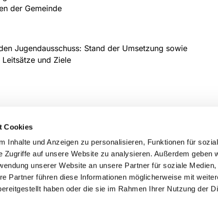
nden der Gemeinde
 den Jugendausschuss: Stand der Umsetzung sowie
 Leitsätze und Ziele
t Cookies
l Milsper Straße 3 58256 Ennepetal
 Inhalte und Anzeigen zu personalisieren, Funktionen für sozia
e Zugriffe auf unsere Website zu analysieren. Außerdem geben w
rwendung unserer Website an unsere Partner für soziale Medien
re Partner führen diese Informationen möglicherweise mit weite
ereitgestellt haben oder die sie im Rahmen Ihrer Nutzung der D