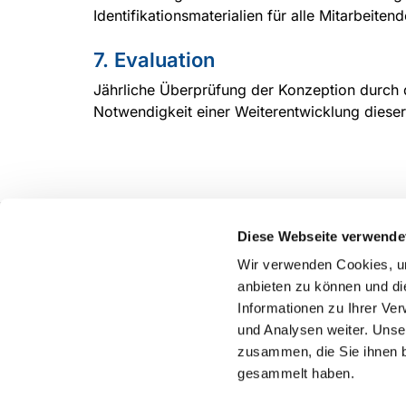
Identifikationsmaterialien für alle Mitarbeite
7. Evaluation
Jährliche Überprüfung der Konzeption durch
Notwendigkeit einer Weiterentwicklung dieser
Diese Webseite verwende
Evangelische Kirchengemeinde Voerde in Ennepeta
Wir verwenden Cookies, um
Fon:
02333 / 2977
sch-kg-voerde@kk-ekvw.de
anbieten zu können und di
Informationen zu Ihrer Ve
und Analysen weiter. Unse
zusammen, die Sie ihnen b
gesammelt haben.