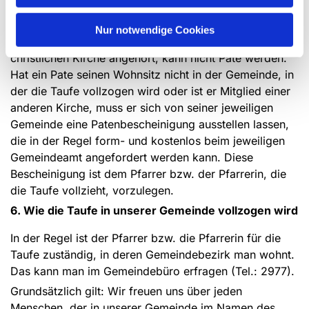
Auch ein Mitglied einer anderen christlichen Kirche, die
zum ACK (Arbeitsgemeinschaft Christlicher Kirchen)
Nur notwendige Cookies
gehört, kann Pate bzw. Patin werden. Wer keiner
christlichen Kirche angehört, kann nicht Pate werden.
Hat ein Pate seinen Wohnsitz nicht in der Gemeinde, in
der die Taufe vollzogen wird oder ist er Mitglied einer
anderen Kirche, muss er sich von seiner jeweiligen
Gemeinde eine Patenbescheinigung ausstellen lassen,
die in der Regel form- und kostenlos beim jeweiligen
Gemeindeamt angefordert werden kann. Diese
Bescheinigung ist dem Pfarrer bzw. der Pfarrerin, die
die Taufe vollzieht, vorzulegen.
6. Wie die Taufe in unserer Gemeinde vollzogen wird
In der Regel ist der Pfarrer bzw. die Pfarrerin für die
Taufe zuständig, in deren Gemeindebezirk man wohnt.
Das kann man im Gemeindebüro erfragen (Tel.: 2977).
Grundsätzlich gilt: Wir freuen uns über jeden
Menschen, der in unserer Gemeinde im Namen des