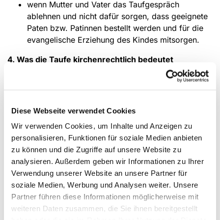
wenn Mutter und Vater das Taufgespräch
ablehnen und nicht dafür sorgen, dass geeignete
Paten bzw. Patinnen bestellt werden und für die
evangelische Erziehung des Kindes mitsorgen.
4. Was die Taufe kirchenrechtlich bedeutet
Die Taufe wird ins Kirchenbuch der Gemeinde
eingetragen und an die kommunalen Behörden
weitergeleitet (Kirchensteuer).
Diese Webseite verwendet Cookies
Mit der Taufe werden sowohl Kinder als auch
Wir verwenden Cookies, um Inhalte und Anzeigen zu
Erwachsene Mitglied der Kirche und gleichzeitig
personalisieren, Funktionen für soziale Medien anbieten
Gemeindemitglied in der Kirchengemeinde, in der sie
zu können und die Zugriffe auf unsere Website zu
ihren Wohnsitz haben.
analysieren. Außerdem geben wir Informationen zu Ihrer
Auch bei einem Kirchenaustritt bleibt die Taufe gültig.
Verwendung unserer Website an unsere Partner für
Sie wird also auch dann nicht wiederholt, wenn man
soziale Medien, Werbung und Analysen weiter. Unsere
wieder in die evangelische Kirche eintritt oder die
Partner führen diese Informationen möglicherweise mit
Konfession wechselt. Umgekehrt wird eine gültig
weiteren Daten zusammen, die Sie ihnen bereitgestellt
vollzogene Taufe in einer anderen Kirche anerkannt.