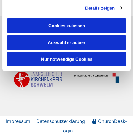
Details zeigen
Cookies zulassen
Evangelische Kirchengemeinde Voerde in
Ennepetal Milsper Straße 3 58256
Auswahl erlauben
Ennepetal
Fon:
02333 / 2977
sch-kg-voerde@kk-
ekvw.de
Nur notwendige Cookies
Impressum
Datenschutzerklärung
ChurchDesk-
Login