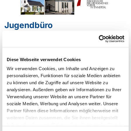
Jugendbüro
Yvonne Tüttelmann
Diakonin,
Gemeindepädagogin,
Diese Webseite verwendet Cookies
Sozialarbeiterin
Wir verwenden Cookies, um Inhalte und Anzeigen zu
Ev. Kirche Voerde
personalisieren, Funktionen für soziale Medien anbieten
Milsper Straße 3
zu können und die Zugriffe auf unsere Website zu
58256 Ennepetal
analysieren. Außerdem geben wir Informationen zu Ihrer
02333/2919
Verwendung unserer Website an unsere Partner für
0174/7685991
soziale Medien, Werbung und Analysen weiter. Unsere
(Jugendreferentin)
Partner führen diese Informationen möglicherweise mit
weiteren Daten zusammen, die Sie ihnen bereitgestellt
haben oder die sie im Rahmen Ihrer Nutzung der Dienste