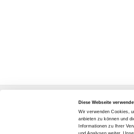
Evangelische Kirchengemeinde Voerde in Ennepeta
Diese Webseite verwende
Fon:
02333 / 2977
sch-kg-voerde@kk-ekvw.de
Wir verwenden Cookies, um
anbieten zu können und di
Informationen zu Ihrer Ve
und Analysen weiter. Unse